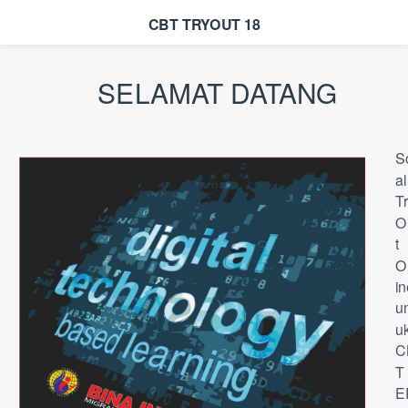
CBT TRYOUT 18
SELAMAT DATANG
S
al
T
O
t
O
in
u
u
C
T
E